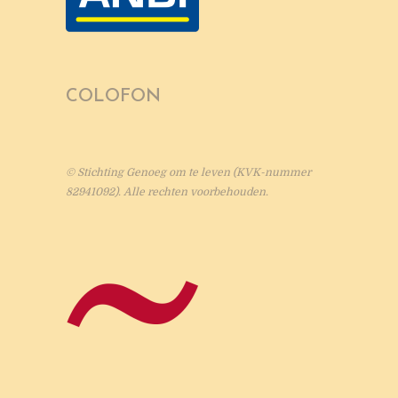
COLOFON
© Stichting Genoeg om te leven (KVK-nummer
82941092). Alle rechten voorbehouden.