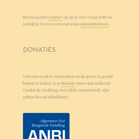
Neem gerust
contact
op als je een vraag hebt en
schrijf je in voor een van onze
nieuwsbrieven
.
DONATIES
Om ons werk te versterken en de groei in goede
banen te leiden, is je
donatie
meer dan welkom!
Omdat de stichting een ANBI-status heeft, zijn
giften fiscaal aftrekbaar.