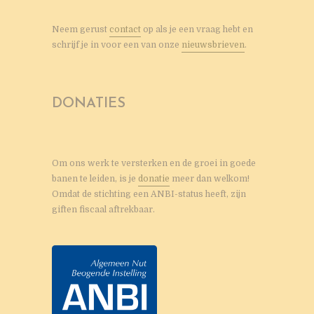
Neem gerust
contact
op als je een vraag hebt en
schrijf je in voor een van onze
nieuwsbrieven
.
DONATIES
Om ons werk te versterken en de groei in goede
banen te leiden, is je
donatie
meer dan welkom!
Omdat de stichting een ANBI-status heeft, zijn
giften fiscaal aftrekbaar.