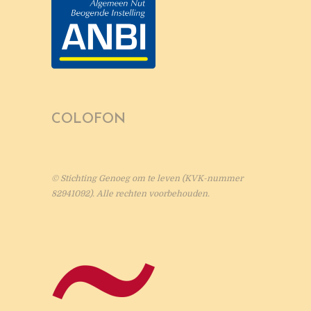
COLOFON
© Stichting Genoeg om te leven (KVK-nummer
82941092). Alle rechten voorbehouden.